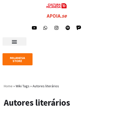
Pular
APOIA
.
se
para
o
conteúdo
AGENDA CULTURAL
IMPRENSA E GALERIA
MILANESA
STORE
Home
»
Wiki Tags
»
Autores literários
Autores literários