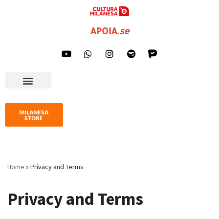
Pular
APOIA
.
se
para
o
conteúdo
AGENDA CULTURAL
IMPRENSA E GALERIA
MILANESA
STORE
Home
»
Privacy and Terms
Privacy and Terms