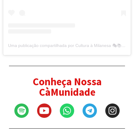
Uma publicação compartilhada por Cultura à Milanesa 🎭📚🎬 (@culturamilanesa)
Conheça Nossa
CàMunidade