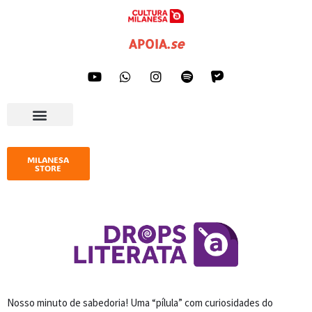
Pular
APOIA
.
se
para
o
conteúdo
AGENDA CULTURAL
IMPRENSA E GALERIA
MILANESA
STORE
Nosso minuto de sabedoria! Uma “pílula” com curiosidades do