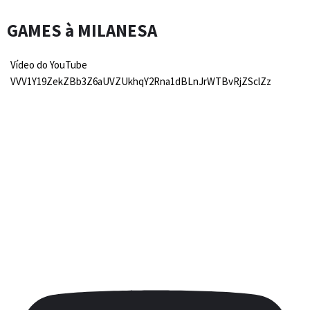
GAMES à MILANESA
Vídeo do YouTube
VVV1Y19ZekZBb3Z6aUVZUkhqY2Rna1dBLnJrWTBvRjZSclZz