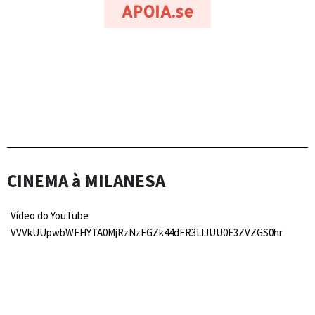
APOIA.se
CINEMA à MILANESA
Vídeo do YouTube
VVVkUUpwbWFHYTA0MjRzNzFGZk44dFR3LlJUU0E3ZVZGS0hr