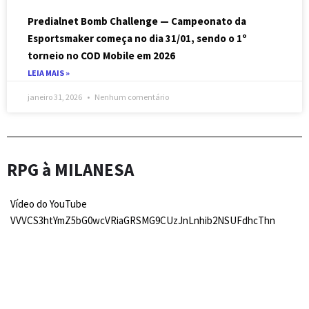
Predialnet Bomb Challenge — Campeonato da
Esportsmaker começa no dia 31/01, sendo o 1º
torneio no COD Mobile em 2026
LEIA MAIS »
janeiro 31, 2026
Nenhum comentário
RPG à MILANESA
Vídeo do YouTube
VVVCS3htYmZ5bG0wcVRiaGRSMG9CUzJnLnhib2NSUFdhcThn