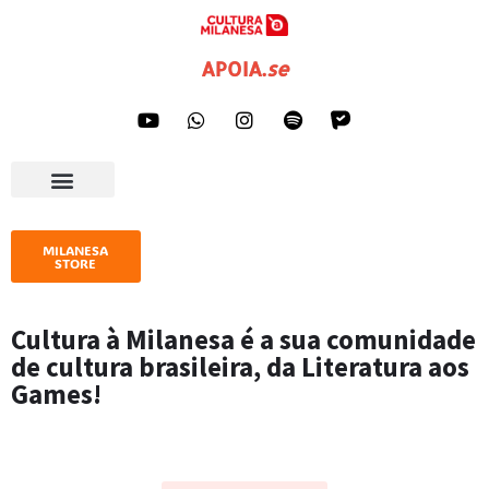
Pular
APOIA
.
se
para
o
conteúdo
AGENDA CULTURAL
IMPRENSA E GALERIA
MILANESA
STORE
Cultura à Milanesa é a sua comunidade
de cultura brasileira, da Literatura aos
Games!