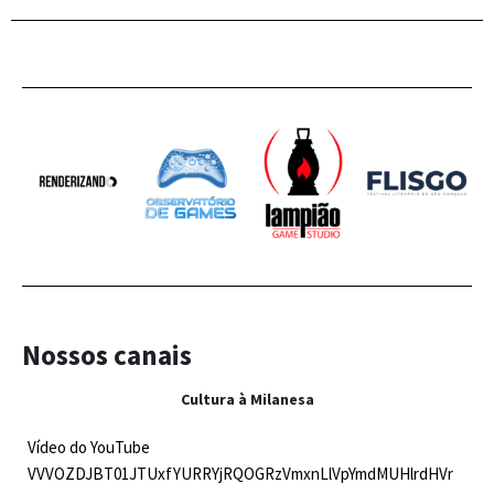
Nossos canais
Cultura à Milanesa
Vídeo do YouTube
VVVOZDJBT01JTUxfYURRYjRQOGRzVmxnLlVpYmdMUHlrdHVr