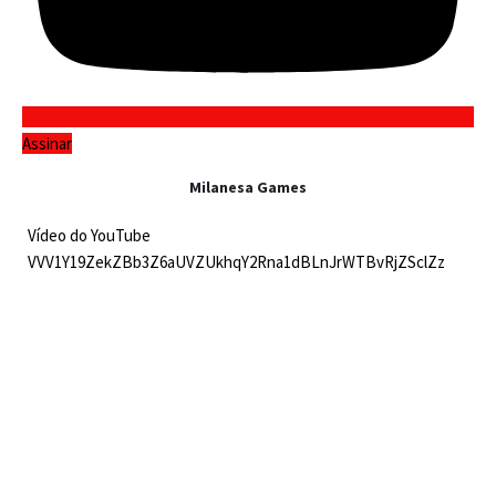
Assinar
Milanesa Games
Vídeo do YouTube
VVV1Y19ZekZBb3Z6aUVZUkhqY2Rna1dBLnJrWTBvRjZSclZz