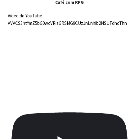
Café com RPG
Vídeo do YouTube
VVVCS3htYmZ5bG0wcVRiaGRSMG9CUzJnLnhib2NSUFdhcThn