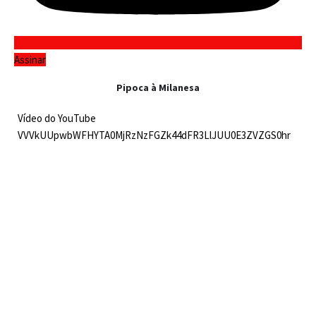
Assinar
Pipoca à Milanesa
Vídeo do YouTube
VVVkUUpwbWFHYTA0MjRzNzFGZk44dFR3LlJUU0E3ZVZGS0hr