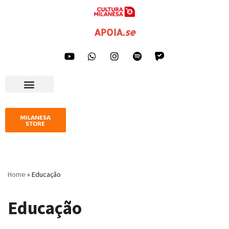
Pular
APOIA
.
se
para
o
conteúdo
AGENDA CULTURAL
IMPRENSA E GALERIA
MILANESA
STORE
Home
»
Educação
Educação