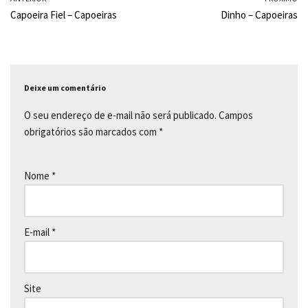
e
t
y
Capoeira Fiel – Capoeiras
Dinho – Capoeiras
b
s
L
o
A
i
o
p
n
Deixe um comentário
k
p
k
O seu endereço de e-mail não será publicado.
Campos
obrigatórios são marcados com
*
Nome
*
E-mail
*
Site