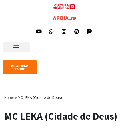
Pular
APOIA
.
se
para
o
conteúdo
AGENDA CULTURAL
IMPRENSA E GALERIA
MILANESA
STORE
Home
»
MC LEKA (Cidade de Deus)
MC LEKA (Cidade de Deus)