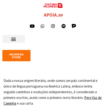
Pular
APOIA
.
se
para
o
conteúdo
AGENDA CULTURAL
IMPRENSA E GALERIA
MILANESA
STORE
Dada a nossa origem literária, onde somos um país continental e
único de língua portuguesa na América Latina, embora tenha
seguido caminhos e evoluções independentes, é considerado o
primeiro escritor, assim como o primeiro texto literário:
Pero Vaz de
Caminha
e sua carta.