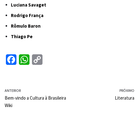
Luciana Savaget
Rodrigo França
Rômulo Baron
Thiago Pe
F
W
C
a
h
o
c
a
p
ANTERIOR
e
t
y
PRÓXIMO
Bem-vindo a Cultura à Brasileira
Literatura
b
s
L
Wiki
o
A
i
o
p
n
k
p
k