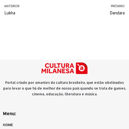
ANTERIOR
e
t
y
PRÓXIMO
Lukha
Dandara
b
s
L
o
A
i
o
p
n
k
p
k
Portal criado por amantes da cultura brasileira, que estão obstinados
para levar o que há de melhor de nosso país quando se trata de games,
cinema, educação, literatura e música.
Menu:
HOME