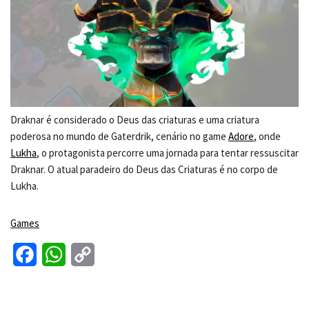
Draknar é considerado o Deus das criaturas e uma criatura
poderosa no mundo de Gaterdrik, cenário no game
Adore
, onde
Lukha
, o protagonista percorre uma jornada para tentar ressuscitar
Draknar. O atual paradeiro do Deus das Criaturas é no corpo de
Lukha.
Games
F
W
C
a
h
o
c
a
p