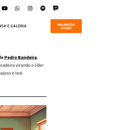
MILANESA
NSA E GALERIA
STORE
de
Pedro Bandeira
.
cadeira virando o líder
rajoso e leal