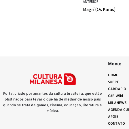
e
t
y
ANTERIOR
Magrí (Os Karas)
b
s
L
o
A
i
o
p
n
k
p
k
Menu:
HOME
SOBRE
CARDÁPIO
Portal criado por amantes da cultura brasileira, que estão
CàB Wiki
obstinados para levar o que há de melhor de nosso país
MILANEWS
quando se trata de games, cinema, educação, literatura e
AGENDA CU
música.
APOIE
CONTATO