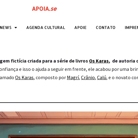
APOIA
.
se
ANEWS
AGENDA CULTURAL
APOIE
CONTATO
IMPRE
m fictícia criada para a série de livros
Os Karas
, de autoria 
onfiança e isso o ajuda a seguir em frente, ele acabou por uma brin
chamado
Os Karas
, composto por
Magrí
,
Crânio
,
Calú
, e o novato co