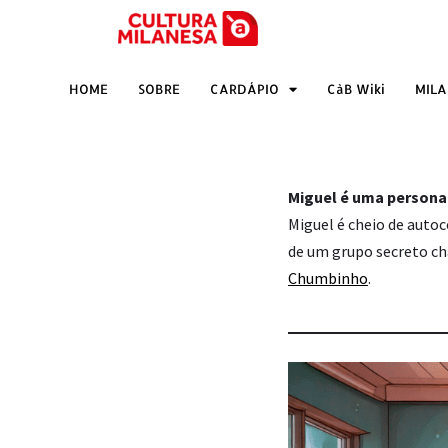
Pular
para
HOME
SOBRE
CARDÁPIO
CàB Wiki
MIL
o
conteúdo
Miguel é uma personage
Miguel é cheio de autoc
de um grupo secreto 
Chumbinho
.