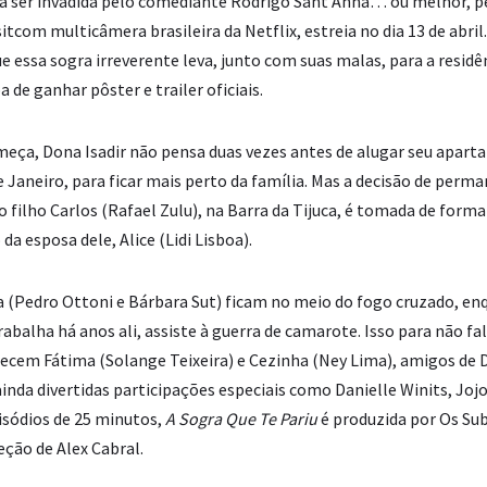
s a ser invadida pelo comediante Rodrigo Sant’Anna… ou melhor, pe
sitcom multicâmera brasileira da Netflix, estreia no dia 13 de abri
e essa sogra irreverente leva, junto com suas malas, para a residên
a de ganhar pôster e trailer oficiais.
eça, Dona Isadir não pensa duas vezes antes de alugar seu apar
 Janeiro, para ficar mais perto da família. Mas a decisão de per
 filho Carlos (Rafael Zulu), na Barra da Tijuca, é tomada de forma
da esposa dele, Alice (Lidi Lisboa).
a (Pedro Ottoni e Bárbara Sut) ficam no meio do fogo cruzado, e
rabalha há anos ali, assiste à guerra de camarote. Isso para não fal
ecem Fátima (Solange Teixeira) e Cezinha (Ney Lima), amigos de D
ainda divertidas participações especiais como Danielle Winits, Joj
sódios de 25 minutos,
A Sogra Que Te Pariu
é produzida por Os S
eção de Alex Cabral.