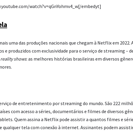
w.youtube.com/watch?v=qGnYohmv4_w[/embedyt]
ela
mais uma das produções nacionais que chegam à Netflix em 2022. A 
os e produzidos com exclusividade para o serviço de streaming – de 
e
reality shows
: as melhores histórias brasileiras em diversos gêne
mores.
l serviço de entretenimento por streaming do mundo. São 222 milhõ
íses com acesso a séries, documentários e filmes de diversos gên
ablets. Quem assina a Netflix pode assistir a quantos filmes e séri
 qualquer tela com conexão à internet. Assinantes podem assistir,