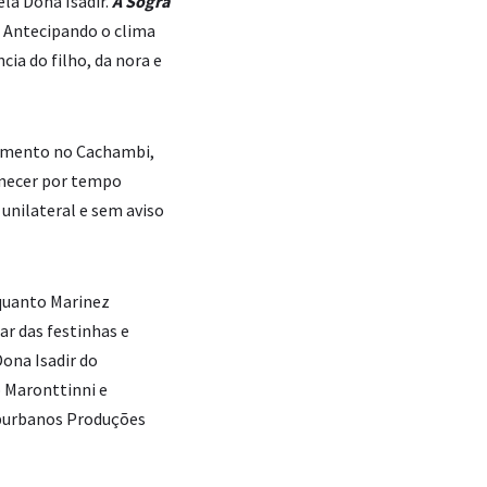
la Dona Isadir.
A Sogra
l. Antecipando o clima
cia do filho, da nora e
tamento no Cachambi,
manecer por tempo
 unilateral e sem aviso
nquanto Marinez
ar das festinhas e
ona Isadir do
o Maronttinni e
uburbanos Produções