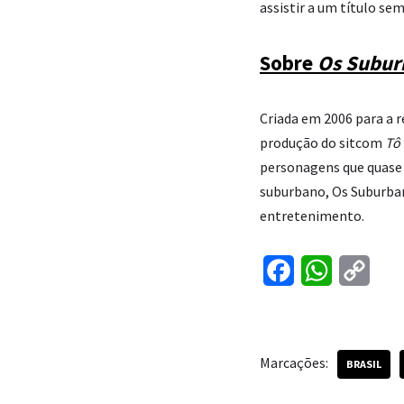
assistir a um título s
Sobre
Os Subur
Criada em 2006 para a 
produção do sitcom
Tô
personagens que quase 
suburbano, Os Suburban
entretenimento.
F
W
C
a
h
o
c
a
p
Marcações:
e
t
y
BRASIL
b
s
L