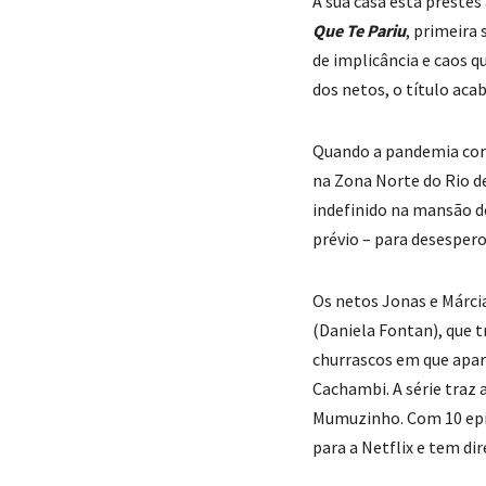
A sua casa está preste
Que Te Pariu
, primeira 
de implicância e caos qu
dos netos, o título acab
Quando a pandemia com
na Zona Norte do Rio de
indefinido na mansão do
prévio – para desespero 
Os netos Jonas e Márci
(Daniela Fontan), que t
churrascos em que apar
Cachambi. A série traz 
Mumuzinho. Com 10 epi
para a Netflix e tem dir