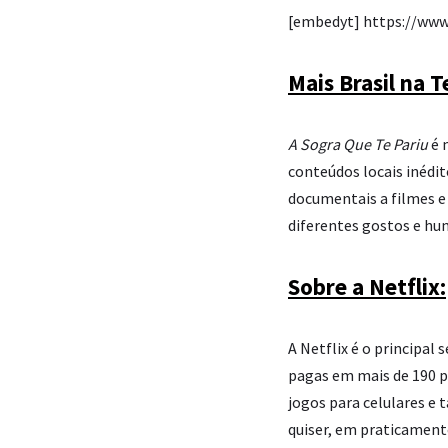
[embedyt] https://ww
Mais Brasil na T
A Sogra Que Te Pariu
é 
conteúdos locais inédit
documentais a filmes 
diferentes gostos e hu
Sobre a Netflix:
A Netflix é o principa
pagas em mais de 190 pa
jogos para celulares e t
quiser, em praticamente