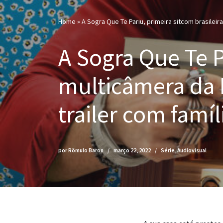
Home
»
A Sogra Que Te Pariu, primeira sitcom brasileira 
A Sogra Que Te P
multicâmera da N
trailer com famíli
por
Rômulo Baron
março 22, 2022
Série
,
Audiovisual