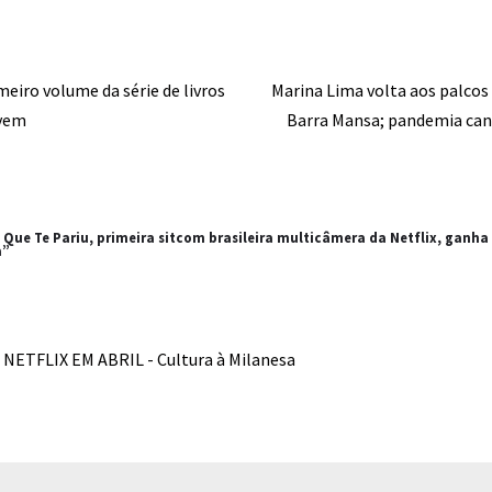
meiro volume da série de livros
Marina Lima volta aos palco
ovem
Barra Mansa; pandemia ca
Que Te Pariu, primeira sitcom brasileira multicâmera da Netflix, ganha 
a”
NETFLIX EM ABRIL - Cultura à Milanesa