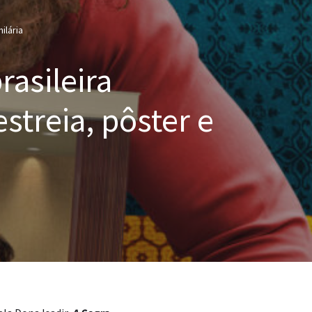
ilária
rasileira
streia, pôster e