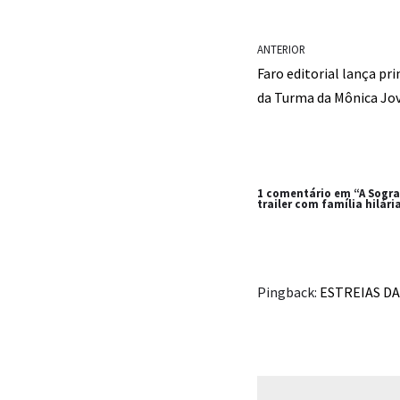
o
A
i
o
p
n
ANTERIOR
Faro editorial lança pri
k
p
k
da Turma da Mônica J
1 comentário em “A Sogra 
trailer com família hilári
Pingback:
ESTREIAS DA 