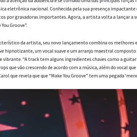
do a atenção da audiência e se tornado uma das principais forças
ica eletrônica nacional. Conhecida pela sua presença impactante 
 por gravadoras importantes. Agora, a artista volta a lançar a s
e You Groove”.
terístico da artista, seu novo lançamento combina os melhores 
e hipnotizante, um vocal suave e um arranjo maestral composto 
e vibrante. “A track tem alguns ingredientes chaves como a guitar
 drops que vão crescendo de acordo com a música, além do vocal qu
Carol que revela que que “Make You Groove” tem uma pegada ‘men