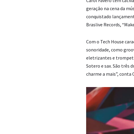
Carol Favero tem cativa
geração na cena da mús
conquistado lançamentos
Braslive Records, “Mak
Com o Tech House carac
sonoridade, como groov
eletrizantes e trompet
Sotero e sax. São três
charme a mais”, conta 