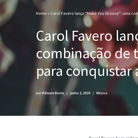
Home
»
Carol Favero lança “Make You Groove”: uma com
Carol Favero la
combinação de t
para conquistar 
por
Rômulo Baron
junho 2, 2024
Música