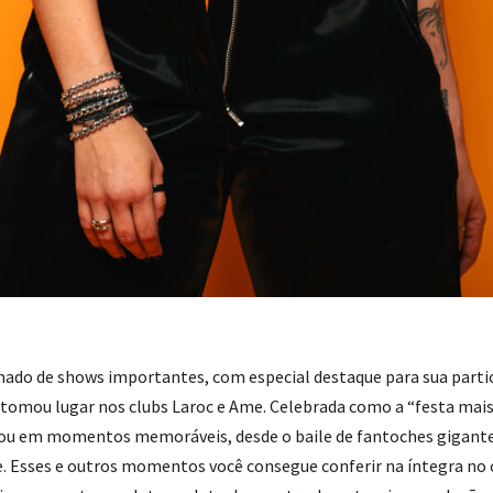
nado de shows importantes, com especial destaque para sua parti
e tomou lugar nos clubs Laroc e Ame. Celebrada como a “festa mai
u em momentos memoráveis, desde o baile de fantoches gigantes
e. Esses e outros momentos você consegue conferir na íntegra no c