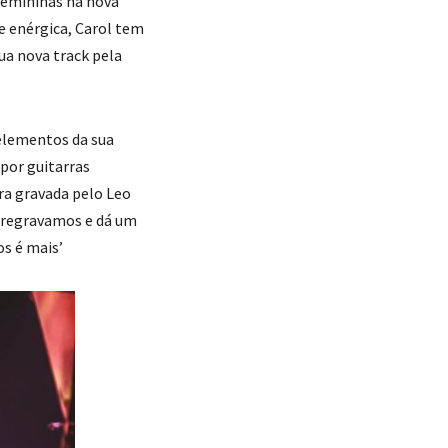
 femininas na nova
e enérgica, Carol tem
ua nova track pela
elementos da sua
por guitarras
ra gravada pelo Leo
e regravamos e dá um
os é mais’