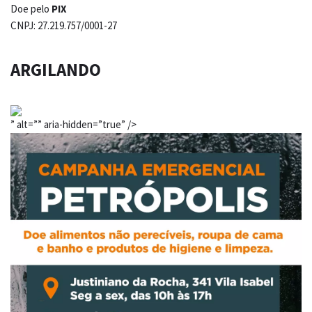
Doe pelo
PIX
CNPJ: 27.219.757/0001-27
ARGILANDO
” alt=”” aria-hidden=”true” />