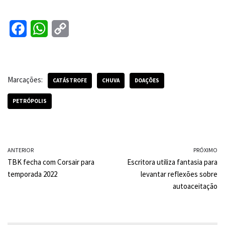
F
W
C
a
h
o
c
a
p
Marcações:
e
t
y
CATÁSTROFE
CHUVA
DOAÇÕES
b
s
L
PETRÓPOLIS
o
A
i
o
p
n
k
p
k
ANTERIOR
PRÓXIMO
TBK fecha com Corsair para
Escritora utiliza fantasia para
temporada 2022
levantar reflexões sobre
autoaceitação