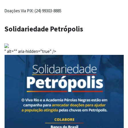
Doações Via PIX: (24) 99303-8885
Solidariedade Petrópolis
” alt=”” aria-hidden=”true” />