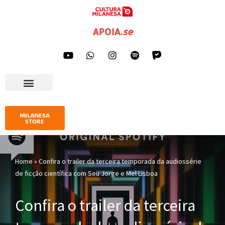
Pular
APOIA
.
se
para
o
conteúdo
AGENDA CULTURAL
IMPRENSA E GALERIA
MILANESA
STORE
Home
»
Confira o trailer da terceira temporada da audiossérie
de ficção científica com Seu Jorge e Mel Lisboa
Confira o trailer da terceira