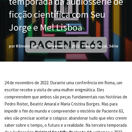
temporada da audiossérie de
ficção científica com Seu
Jorge e Mel Lisboa
por
Rômulo Baron
novembro 3, 2022
Audiovisual
,
Série
24 de novembro de 2022. Durante uma conferência em Roma, um
escritor recebe a visita de uma mulher enigmática. Eles
compreendem que ambos são peças fundamentais nas histórias de
Pedro Roiter, Beatriz Amaral e Maria Cristina Borges. Mas para
impedir o fim do mundo e compreender o mistério de Paciente 63,
eles vão precisar aceitar o colapso: abandonar tudo que eles creem
saber sobre o tempo, o futuro e a realidade. Na terceira temporada