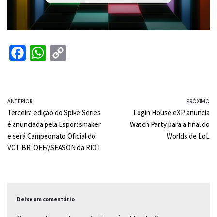
F
W
C
a
h
o
c
a
p
ANTERIOR
e
t
y
PRÓXIMO
Terceira edição do Spike Series
Login House eXP anuncia
b
s
L
é anunciada pela Esportsmaker
Watch Party para a final do
o
A
i
e será Campeonato Oficial do
Worlds de LoL
VCT BR: OFF//SEASON da RIOT
o
p
n
k
p
k
Deixe um comentário