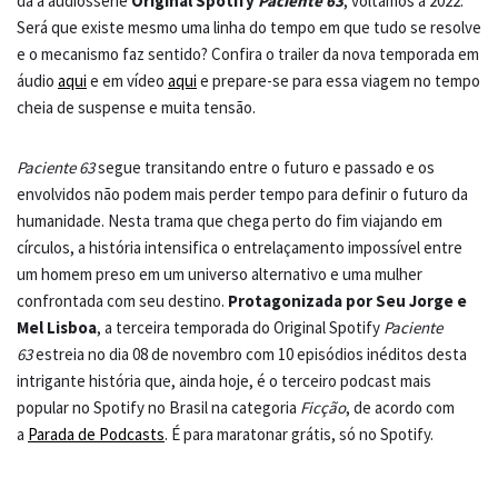
da a áudiossérie
Original Spotify
Paciente 63
, voltamos a 2022.
Será que existe mesmo uma linha do tempo em que tudo se resolve
e o mecanismo faz sentido? Confira o trailer da nova temporada em
áudio
aqui
e em vídeo
aqui
e prepare-se para essa viagem no tempo
cheia de suspense e muita tensão.
Paciente 63
segue transitando entre o futuro e passado e os
envolvidos não podem mais perder tempo para definir o futuro da
humanidade. Nesta trama que chega perto do fim viajando em
círculos, a história intensifica o entrelaçamento impossível entre
um homem preso em um universo alternativo e uma mulher
confrontada com seu destino.
Protagonizada por Seu Jorge e
Mel Lisboa
, a terceira temporada do Original Spotify
Paciente
63
estreia no dia 08 de novembro com 10 episódios inéditos desta
intrigante história que, ainda hoje, é o terceiro podcast mais
popular no Spotify no Brasil na categoria
Ficção
, de acordo com
a
Parada de Podcasts
. É para maratonar grátis, só no Spotify.