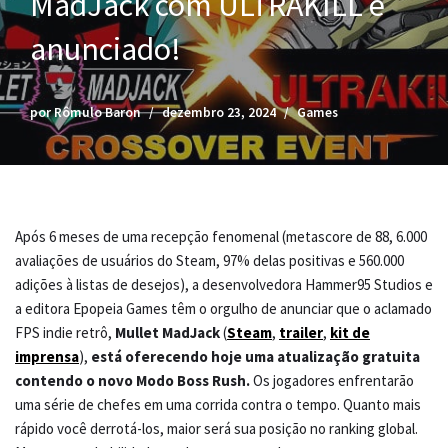
MadJack com ULTRAKILL é
anunciado!
por
Rômulo Baron
dezembro 23, 2024
Games
Após 6 meses de uma recepção fenomenal (metascore de 88, 6.000
avaliações de usuários do Steam, 97% delas positivas e 560.000
adições à listas de desejos), a desenvolvedora Hammer95 Studios e
a editora Epopeia Games têm o orgulho de anunciar que o aclamado
FPS indie retrô,
Mullet MadJack
(
Steam
,
trailer
,
kit de
imprensa
),
está oferecendo hoje uma atualização gratuita
contendo o novo Modo Boss Rush.
Os jogadores enfrentarão
uma série de chefes em uma corrida contra o tempo. Quanto mais
rápido você derrotá-los, maior será sua posição no ranking global.