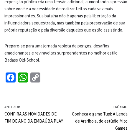
exposição pública cria uma tensão adicional, aumentando a pressão
sobre você e a necessidade de realizar feitos cada vez mais
impressionantes. Sua batalha não é apenas pela libertação da
influenciadora sequestrada, mas também pela preservação de sua
própria reputação e pela diversão daqueles que estão assistindo.
Prepare-se para uma jornada repleta de perigos, desafios
emocionantes e reviravoltas surpreendentes no melhor estilo
Badass Old-School.
F
W
C
a
h
o
c
a
p
ANTERIOR
e
t
y
PRÓXIMO
CONFIRA AS NOVIDADES DE
Conheça o game Tupi: A Lenda
b
s
L
FIM DE ANO DA EMBAÚBA PLAY
de Arariboia, do estúdio Mito
o
A
i
Games