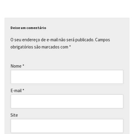
o
p
n
k
p
k
Deixe um comentário
O seu endereço de e-mail não será publicado.
Campos
obrigatórios são marcados com
*
Nome
*
E-mail
*
Site