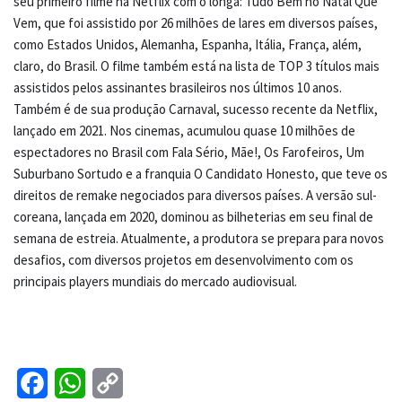
seu primeiro filme na Netflix com o longa: Tudo Bem no Natal Que
Vem, que foi assistido por 26 milhões de lares em diversos países,
como Estados Unidos, Alemanha, Espanha, Itália, França, além,
claro, do Brasil. O filme também está na lista de TOP 3 títulos mais
assistidos pelos assinantes brasileiros nos últimos 10 anos.
Também é de sua produção Carnaval, sucesso recente da Netflix,
lançado em 2021. Nos cinemas, acumulou quase 10 milhões de
espectadores no Brasil com Fala Sério, Mãe!, Os Farofeiros, Um
Suburbano Sortudo e a franquia O Candidato Honesto, que teve os
direitos de remake negociados para diversos países. A versão sul-
coreana, lançada em 2020, dominou as bilheterias em seu final de
semana de estreia. Atualmente, a produtora se prepara para novos
desafios, com diversos projetos em desenvolvimento com os
principais players mundiais do mercado audiovisual.
F
W
C