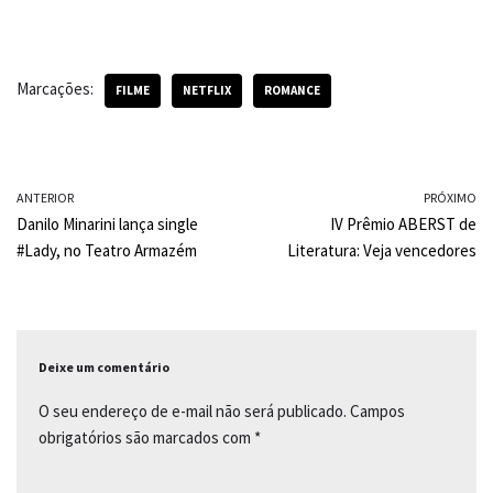
a
h
o
c
a
p
Marcações:
e
t
y
FILME
NETFLIX
ROMANCE
b
s
L
o
A
i
ANTERIOR
PRÓXIMO
o
p
n
Danilo Minarini lança single
IV Prêmio ABERST de
k
p
k
#Lady, no Teatro Armazém
Literatura: Veja vencedores
Deixe um comentário
O seu endereço de e-mail não será publicado.
Campos
obrigatórios são marcados com
*