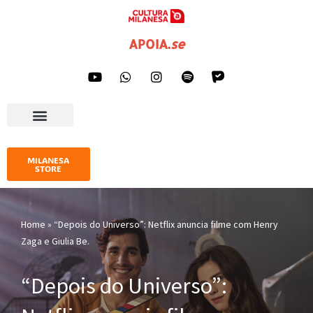
Pular
APOIA
.
se
para
o
conteúdo
AGENDA CULTURAL
IMPRENSA E GALERIA
MILANESA
STORE
Home
»
“Depois do Universo”: Netflix anuncia filme com Henry
Zaga e Giulia Be.
“Depois do Universo”: