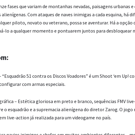
nze fases que variam de montanhas nevadas, paisagens urbanas e 
 alienígenas. Com ataques de naves inimigas a cada esquina, há dif
alquer piloto, novato ou veterano, possa se aventurar. Há a opção
há-lo a qualquer momento e
pontuarem
juntos para desbloquear 
om:
a – “Esquadrão 51 contra os Discos Voadores” é um Shoot ‘em Up! 
 configurar com armas especiais.
ráfica – Estética gloriosa em preto e branco, sequências FMV live
re o esquadrão e a supremacia alienígena do diretor
Zarog
. O jogo
em live-action já realizada para um videogame no país.
ntra navios inimigos e chefes em muitos ambientes diferentes – 