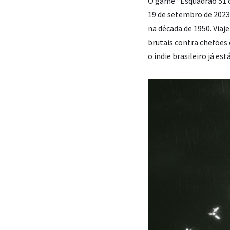
O game “Esquadrão 51 c
19 de setembro de 2023
na década de 1950. Viaj
brutais contra chefões
o indie brasileiro já e