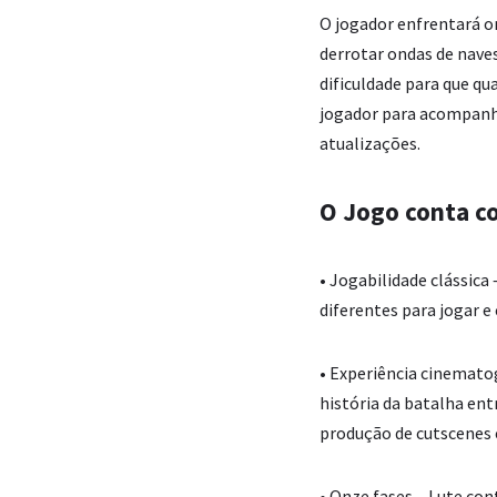
O jogador enfrentará o
derrotar ondas de naves
dificuldade para que qu
jogador para acompan
atualizações.
O Jogo conta c
• Jogabilidade clássic
diferentes para jogar e
• Experiência cinematog
história da batalha ent
produção de cutscenes 
• Onze fases – Lute co