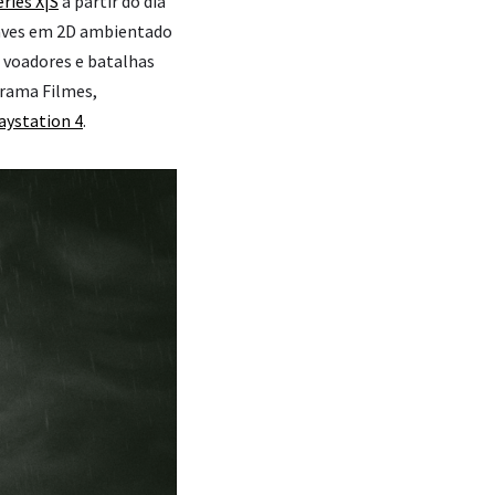
ries X|S
a partir do dia
 naves em 2D ambientado
s voadores e batalhas
rama
Filmes,
aystation 4
.