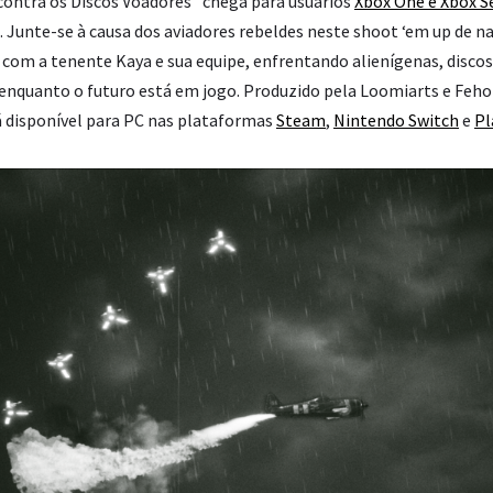
ontra os Discos Voadores” chega para usuários
Xbox One e Xbox Se
. Junte-se à causa dos aviadores rebeldes neste shoot ‘em up de
e com a tenente Kaya e sua equipe, enfrentando alienígenas, disco
 enquanto o futuro está em jogo. Produzido pela
Loomiarts
e
Feho
stá disponível para PC nas plataformas
Steam
,
Nintendo Switch
e
Pl