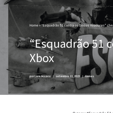
Home
»
“Esquadrão 51 contra os Discos Voadores” che
“Esquadrão 51 c
Xbox
por
Lore Accorsi
setembro 22, 2023
Games