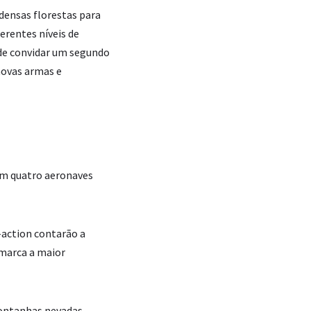
densas florestas para
erentes níveis de
 de convidar um segundo
novas armas e
com quatro aeronaves
-action contarão a
 marca a maior
montanhas nevadas,