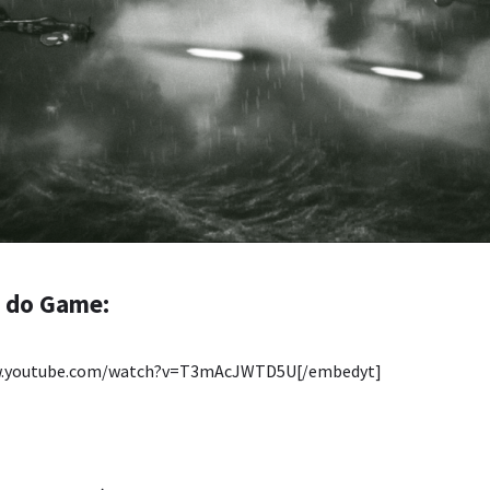
r do Game:
ww.youtube.com/watch?v=T3mAcJWTD5U[/embedyt]