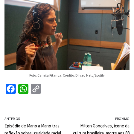
Foto: Camila Pitanga. Crédito: Dirceu Neto/Spotify
F
W
C
a
h
o
c
a
p
ANTERIOR
e
t
y
PRÓXIMO
Episódio de Mano a Mano traz
Milton Gonçalves, ícone da
b
s
L
reflexão sobre igualdade racial
cultura brasileira, morre aos 88