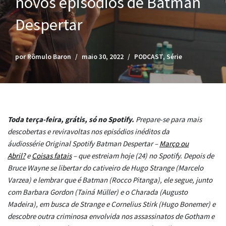
novos episódios de Batman
Despertar
por
Rômulo Baron
maio 30, 2022
PODCAST
,
Série
Toda terça-feira, grátis, só no Spotify.
Prepare-se para mais
descobertas e reviravoltas nos episódios inéditos da
áudiossérie Original Spotify Batman Despertar –
Março ou
Abril?
e
Coisas fatais
– que estreiam hoje (24) no Spotify. Depois de
Bruce Wayne se libertar do cativeiro de Hugo Strange (Marcelo
Varzea) e lembrar que é Batman (Rocco Pitanga), ele segue, junto
com Barbara Gordon (Tainá Müller) e o Charada (Augusto
Madeira), em busca de Strange e Cornelius Stirk (Hugo Bonemer) e
descobre outra criminosa envolvida nos assassinatos de Gotham e