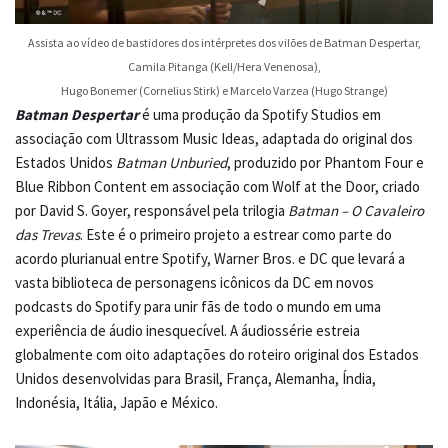
Assista ao vídeo de bastidores dos intérpretes dos vilões de Batman Despertar,
Camila Pitanga (Kell/Hera Venenosa),
Hugo Bonemer (Cornelius Stirk) e Marcelo Varzea (Hugo Strange)
Batman Despertar
é uma produção da Spotify Studios em
associação com Ultrassom Music Ideas, adaptada do original dos
Estados Unidos
Batman Unburied
, produzido por Phantom Four e
Blue Ribbon Content em associação com Wolf at the Door, criado
por David S. Goyer, responsável pela trilogia
Batman – O Cavaleiro
das Trevas
. Este é o primeiro projeto a estrear como parte do
acordo plurianual entre Spotify, Warner Bros. e DC que levará a
vasta biblioteca de personagens icônicos da DC em novos
podcasts do Spotify para unir fãs de todo o mundo em uma
experiência de áudio inesquecível. A áudiossérie estreia
globalmente com oito adaptações do roteiro original dos Estados
Unidos desenvolvidas para Brasil, França, Alemanha, Índia,
Indonésia, Itália, Japão e México.