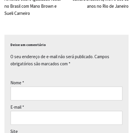
o
A
i
no Brasil com Mano Brown e
anos no Rio de Janeiro
Sueli Carneiro
o
p
n
k
p
k
Deixe um comentário
O seu endereço de e-mail não será publicado.
Campos
obrigatórios são marcados com
*
Nome
*
E-mail
*
Site