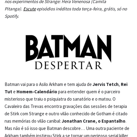
nos experimentos de Strange: Hera Venenosa (Camila
Pitanga).
Escute
episódios inéditos toda terça-feira, grátis, só no
Spotify.
Batman vai para o Asilo Arkham e tem ajuda de
Jervis Tetch
,
Rei
Tut
e
Homem-Calendário
para entender quem é o parceiro
misterioso que traiu o psiquiatra do sanatório e o matou. O
Cavaleiro das Trevas encontra gravações das sessões de terapia
de Stirk com Strange e outro vilão conhecido de Gotham é citado
nas memórias do vilão canibal:
Jonathan Crane, o Espantalho
.
Mas não é só isso que Batman descobre… Uma outra paciente de
Arkham também instigou Stirk a se tornar um perigoso serial killer