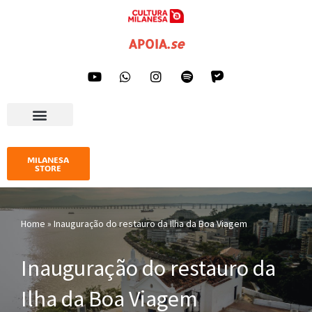
Pular
APOIA
.
se
para
o
conteúdo
AGENDA CULTURAL
IMPRENSA E GALERIA
MILANESA
STORE
Home
»
Inauguração do restauro da Ilha da Boa Viagem
Inauguração do restauro da
Ilha da Boa Viagem