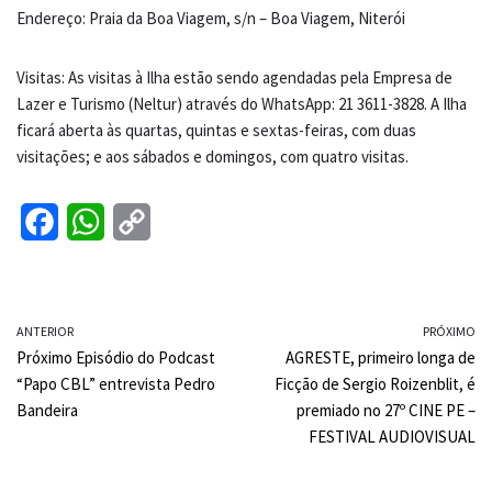
Endereço: Praia da Boa Viagem, s/n – Boa Viagem, Niterói
Visitas: As visitas à Ilha estão sendo agendadas pela Empresa de
Lazer e Turismo (Neltur) através do WhatsApp: 21 3611-3828. A Ilha
ficará aberta às quartas, quintas e sextas-feiras, com duas
visitações; e aos sábados e domingos, com quatro visitas.
F
W
C
a
h
o
c
a
p
ANTERIOR
e
t
y
PRÓXIMO
Próximo Episódio do Podcast
AGRESTE, primeiro longa de
b
s
L
“Papo CBL” entrevista Pedro
Ficção de Sergio Roizenblit, é
o
A
i
Bandeira
premiado no 27º CINE PE –
FESTIVAL AUDIOVISUAL
o
p
n
k
p
k