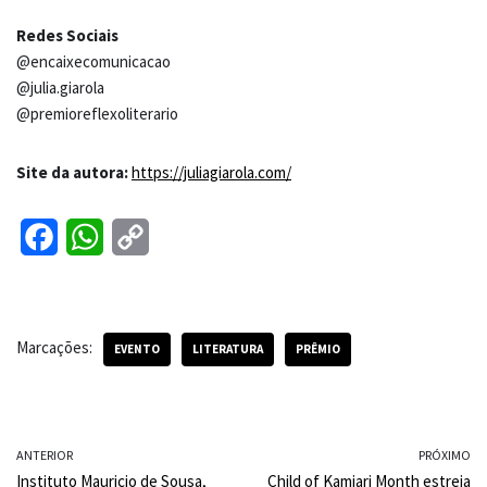
Redes Sociais
@encaixecomunicacao
@julia.giarola
@premioreflexoliterario
Site da autora:
https://juliagiarola.
com/
F
W
C
a
h
o
c
a
p
Marcações:
e
t
y
EVENTO
LITERATURA
PRÊMIO
b
s
L
o
A
i
ANTERIOR
PRÓXIMO
o
p
n
Instituto Mauricio de Sousa,
Child of Kamiari Month estreia