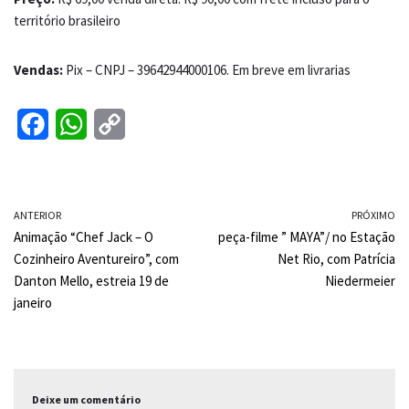
território brasileiro
Vendas:
Pix –
CNPJ – 39642944000106. Em breve em livrarias
F
W
C
a
h
o
c
a
p
ANTERIOR
e
t
y
PRÓXIMO
Animação “Chef Jack – O
peça-filme ” MAYA”/ no Estação
b
s
L
Cozinheiro Aventureiro”, com
Net Rio, com Patrícia
o
A
i
Danton Mello, estreia 19 de
Niedermeier
janeiro
o
p
n
k
p
k
Deixe um comentário