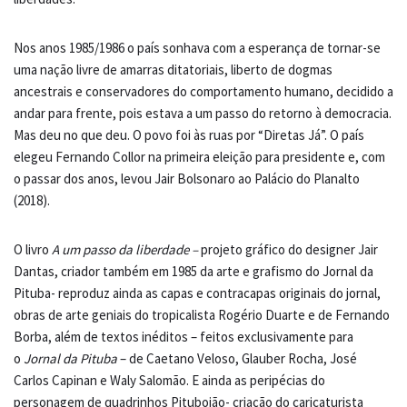
Nos anos 1985/1986 o país sonhava com a esperança de tornar-se
uma nação livre de amarras ditatoriais, liberto de dogmas
ancestrais e conservadores do comportamento humano, decidido a
andar para frente, pois estava a um passo do retorno à democracia.
Mas deu no que deu. O povo foi às ruas por “Diretas Já”. O país
elegeu Fernando Collor na primeira eleição para presidente e, com
o passar dos anos, levou Jair Bolsonaro ao Palácio do Planalto
(2018).
O livro
A um passo da liberdade –
projeto gráfico do designer Jair
Dantas, criador também em 1985 da arte e grafismo do Jornal da
Pituba- reproduz ainda as capas e contracapas originais do jornal,
obras de arte geniais do tropicalista Rogério Duarte e de Fernando
Borba, além de textos inéditos – feitos exclusivamente para
o
Jornal da Pituba
– de Caetano Veloso, Glauber Rocha, José
Carlos Capinan e Waly Salomão. E ainda as peripécias do
personagem de quadrinhos Pituboião- criação do caricaturista