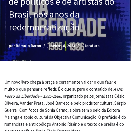
de políticos e de artistas do
Brasil nos anos da
redemocratização
por
Rômulo Baron
janeiro 16, 2023
Literatura
Um novo livro chega à praça e certamente vai dar o que falar e
muito o que pensar e refletir. É o que sugere o conteúdo de
A Um
Passo da Liberdade – 1985-1986
, organizado pelos jornalistas Césio
Oliveira, Vander Prata, José Barreto e pelo produtor cultural Sérgio
Guerra. Com fotos de Sonia Carmo, a obra tem o selo da Editora
Maianga e apoio cultural da Objectiva Comunicação. O prefácio é do
romancista e antropólogo Antonio Risério e o texto de orelha é do