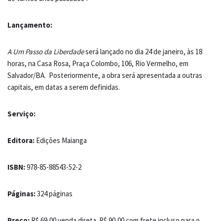
Lançamento:
A Um Passo da Liberdade
será lançado no dia 24 de janeiro, às 18
horas, na Casa Rosa, Praça Colombo, 106, Rio Vermelho, em
Salvador/BA. Posteriormente, a obra será apresentada a outras
capitais, em datas a serem definidas.
Serviço:
Editora:
Edições Maianga
ISBN:
978-85-88543-52-2
Páginas:
324 páginas
Preço:
R$ 69,00 venda direta. R$ 90,00 com frete incluso para o