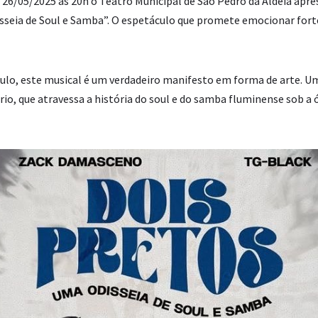
 26/05/2025 às 20h o Teatro Municipal de São Pedro da Aldeia apr
sseia de Soul e Samba”. O espetáculo que promete emocionar for
ulo, este musical é um verdadeiro manifesto em forma de arte. U
o, que atravessa a história do soul e do samba fluminense sob a ó