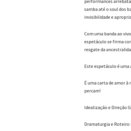
performances arrebatado
samba até o soul dos b
invisibilidade e apropri
Com uma banda ao vivo d
espetáculo se firma co
resgate da ancestralida
Este espetáculo é uma a
É uma carta de amor à n
percam!
Idealização e Direção 
Dramaturgia e Roteiro