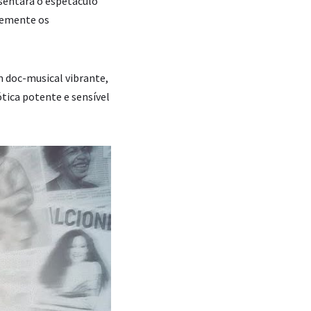
esentara o espetáculo
temente os
m doc-musical vibrante,
tica potente e sensível