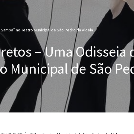
 Samba” no Teatro Municipal de São Pedro da Aldeia
retos – Uma Odisseia 
o Municipal de São Pe