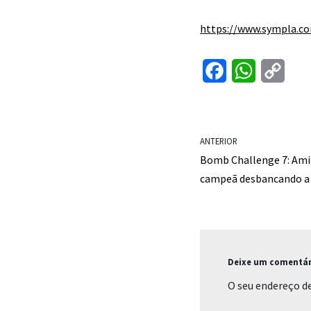
https://www.sympla.co
F
W
C
a
h
o
c
a
p
e
t
y
ANTERIOR
Bomb Challenge 7: Ami
b
s
L
campeã desbancando a 
o
A
i
o
p
n
k
p
k
Deixe um comentár
O seu endereço de