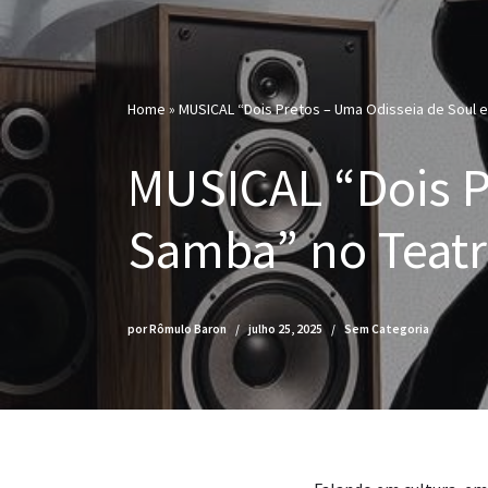
Home
»
MUSICAL “Dois Pretos – Uma Odisseia de Soul e
MUSICAL “Dois P
Samba” no Teatr
por
Rômulo Baron
julho 25, 2025
Sem Categoria