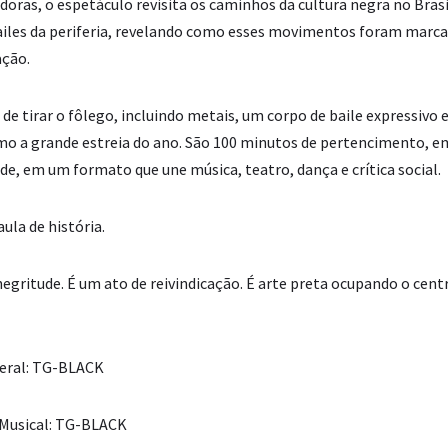
ras, o espetáculo revisita os caminhos da cultura negra no Brasil
ailes da periferia, revelando como esses movimentos foram marcad
ação.
e tirar o fôlego, incluindo metais, um corpo de baile expressivo e
mo a grande estreia do ano. São 100 minutos de pertencimento,
de, em um formato que une música, teatro, dança e crítica social.
ula de história.
egritude. É um ato de reivindicação. É arte preta ocupando o cent
Geral: TG-BLACK
 Musical: TG-BLACK