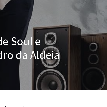
de Soul e
dro da Aldeia