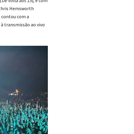
(
De Volta aos 15
), e com
 Chris Hemsworth
o contou com a
 à transmissão ao vivo