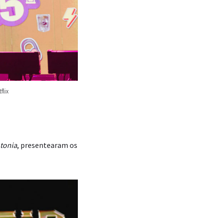
flix
tonia
, presentearam os