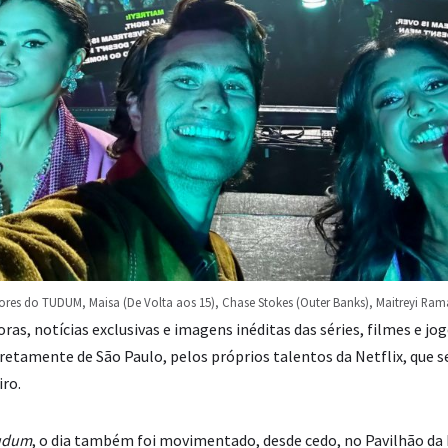
dores do TUDUM, Maisa (De Volta aos 15), Chase Stokes (Outer Banks), Maitreyi Ram
as, notícias exclusivas e imagens inéditas das séries, filmes e jog
retamente de São Paulo, pelos próprios talentos da Netflix, que
iro.
udum
, o dia também foi movimentado, desde cedo, no Pavilhão da 