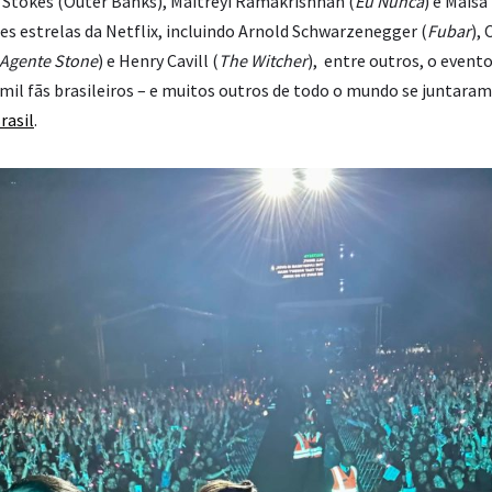
Stokes (Outer Banks), Maitreyi Ramakrishnan (
Eu Nunca
) e Maisa 
es estrelas da Netflix, incluindo Arnold Schwarzenegger (
Fubar
),
Agente Stone
) e Henry Cavill (
The Witcher
), entre outros, o event
mil fãs brasileiros – e muitos outros de todo o mundo se juntaram
rasil
.