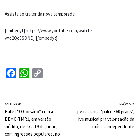
Assista ao trailer da nova temporada:
[embedyt] https://www.youtube.com/watch?
v=o2Qo5SONDjI[/embedyt]
F
W
C
a
h
o
c
a
p
ANTERIOR
e
t
y
PRÓXIMO
Ballet “O Corsário” com a
pøliva lança “palco 360 graus”,
b
s
L
BEMO-TMRJ, em versão
live musical pra valorização da
o
A
i
inédita, de 15 a 19 de junho,
música independente
com ingressos populares, no
o
p
n