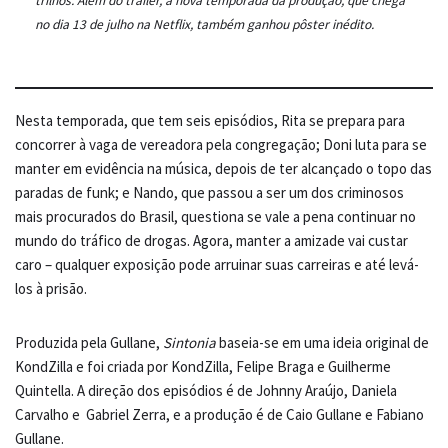
trilhos. Além do trailer, a nova temporada da produção, que chega
no dia 13 de julho na Netflix, também ganhou pôster inédito.
Nesta temporada, que tem seis episódios, Rita se prepara para
concorrer à vaga de vereadora pela congregação; Doni luta para se
manter em evidência na música, depois de ter alcançado o topo das
paradas de funk; e Nando, que passou a ser um dos criminosos
mais procurados do Brasil, questiona se vale a pena continuar no
mundo do tráfico de drogas. Agora, manter a amizade vai custar
caro – qualquer exposição pode arruinar suas carreiras e até levá-
los à prisão.
Produzida pela Gullane,
Sintonia
baseia-se em uma ideia original de
KondZilla e foi criada por KondZilla, Felipe Braga e Guilherme
Quintella. A direção dos episódios é de Johnny Araújo, Daniela
Carvalho e Gabriel Zerra, e a produção é de Caio Gullane e Fabiano
Gullane.