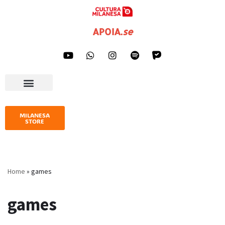
Pular
APOIA
.
se
para
o
conteúdo
AGENDA CULTURAL
IMPRENSA E GALERIA
MILANESA
STORE
Home
»
games
games