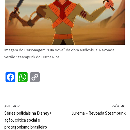
Imagem do Personagem “Lua Nova” da obra audiovisual Revoada
versão Steampunk do Ducca Rios
F
W
C
a
h
o
c
a
p
ANTERIOR
e
t
y
PRÓXIMO
Séries policiais na Disney+:
Jurema – Revoada Steampunk
b
s
L
ação, crítica social e
o
A
i
protagonismo brasileiro