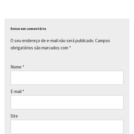
o
p
n
k
p
k
Deixe um comentário
O seu endereço de e-mail não será publicado.
Campos
obrigatórios são marcados com
*
Nome
*
E-mail
*
Site