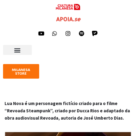
Pular
APOIA
.
se
para
o
conteúdo
AGENDA CULTURAL
IMPRENSA E GALERIA
MILANESA
STORE
Lua Nova é um personagem fictício criado para o filme
“Revoada Steampunk”, criado por Ducca Rios e adaptado da
obra audiovisual Revoada, autoria de José Umberto Dias.