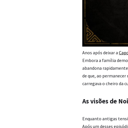
Anos após deixar a
Capo
Embora a família demo
abandona rapidamente o
de que, ao permanecer n
carregava o cheiro da 
As visões de No
Enquanto antigas tensõ
Após um desses episódi