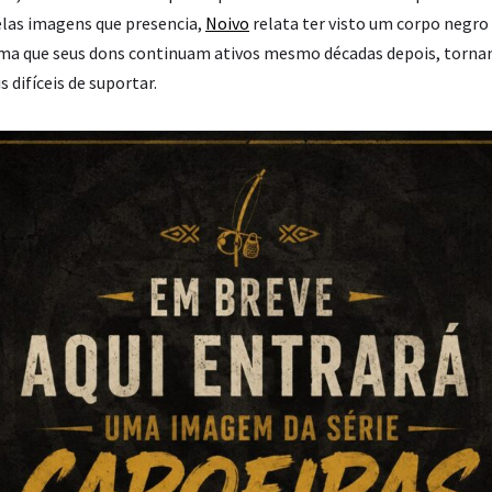
las imagens que presencia,
Noivo
relata ter visto um corpo negro 
rma que seus dons continuam ativos mesmo décadas depois, tornan
s difíceis de suportar.