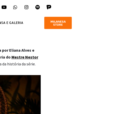
MILANESA
NSA E GALERIA
STORE
 por Eliana Alves e
oria do
Mestre Nestor
da história da série.