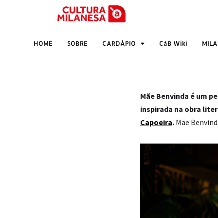
Pular
para
HOME
SOBRE
CARDÁPIO
CàB Wiki
MIL
o
conteúdo
Mãe Benvinda é um per
inspirada na obra lit
Capoeira
.
Mãe Benvinda 