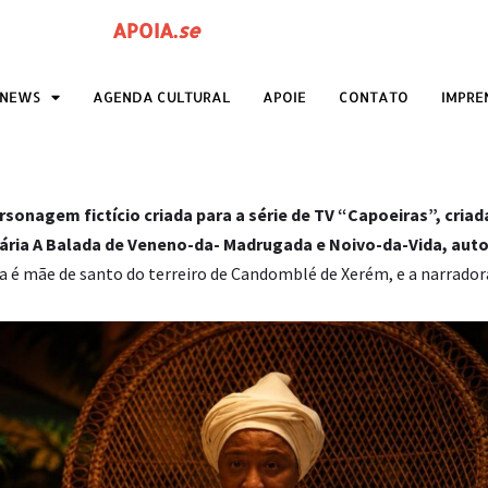
APOIA
.
se
ANEWS
AGENDA CULTURAL
APOIE
CONTATO
IMPRE
sonagem fictício criada para a série de TV
“Capoeiras”, criada
erária A Balada de Veneno-da- Madrugada e Noivo-da-Vida, aut
é mãe de santo do terreiro de Candomblé de Xerém, e a narradora 