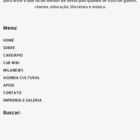
para levar o que há de melhor de nosso país quando se trata de games,
cinema, educação, literatura e música.
Menu:
HOME
SOBRE
CARDÁPIO
CàB Wiki
MILANEWS
AGENDA CULTURAL
APOIE
CONTATO
IMPRENSA E GALERIA
Buscar: