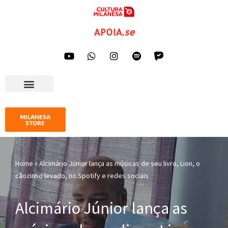
Pular
APOIA
.
se
para
o
conteúdo
AGENDA CULTURAL
IMPRENSA E GALERIA
MILANESA
STORE
Home
»
Alcimário Júnior lança as músicas de seu livro, Lion, o
cãozinho levado, no Spotify e redes sociais
Alcimário Júnior lança as