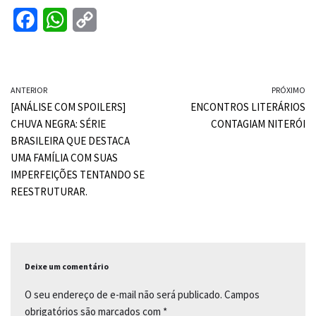
F
W
C
a
h
o
c
a
p
ANTERIOR
e
t
y
PRÓXIMO
[ANÁLISE COM SPOILERS]
ENCONTROS LITERÁRIOS
b
s
L
CHUVA NEGRA: SÉRIE
CONTAGIAM NITERÓI
o
A
i
BRASILEIRA QUE DESTACA
UMA FAMÍLIA COM SUAS
o
p
n
IMPERFEIÇÕES TENTANDO SE
k
p
k
REESTRUTURAR.
Deixe um comentário
O seu endereço de e-mail não será publicado.
Campos
obrigatórios são marcados com
*