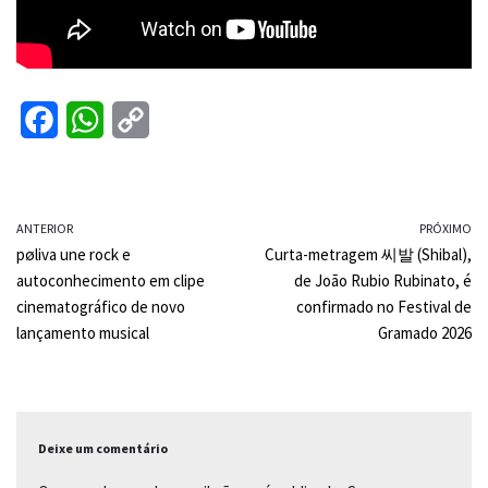
F
W
C
a
h
o
c
a
p
ANTERIOR
e
t
y
PRÓXIMO
pøliva une rock e
Curta-metragem 씨발 (Shibal),
b
s
L
autoconhecimento em clipe
de João Rubio Rubinato, é
o
A
i
cinematográfico de novo
confirmado no Festival de
lançamento musical
Gramado 2026
o
p
n
k
p
k
Deixe um comentário