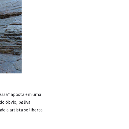
pressa” aposta em uma
o óbvio, pøliva
e a artista se liberta