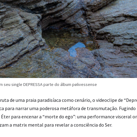
em seu single DEPRESSA parte do álbum pølivessense
bruta de uma praia paradisíaca como cenário, o videoclipe de “De
ca para narrar uma poderosa metáfora de transmutação. Fugindo d
Éter para encenar a “morte do ego”: uma performance visceral ond
am a matrix mental para revelar a consciência do Ser.