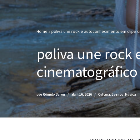
Home
»
pøliva une rock e autoconhecimento em clipe 
pøliva une rock
cinematográfico
por
Rômulo Baron
abril 16, 2026
Cultura
,
Evento
,
Música