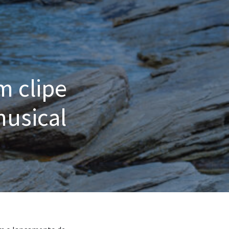
m clipe
musical