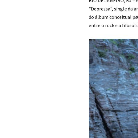
RIO DE JANEIRO, RJ – A
“Depressa”, single da ar
do álbum conceitual pø
entre o rock e a filosof