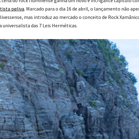
 cena do rock fluminense ganha um novo e intrigante capítulo c
tista pøliva
. Marcado para o dia 16 de abril, o lançamento não ape
livessense, mas introduz ao mercado o conceito de Rock Xamânic
ia universalista das 7 Leis Herméticas.