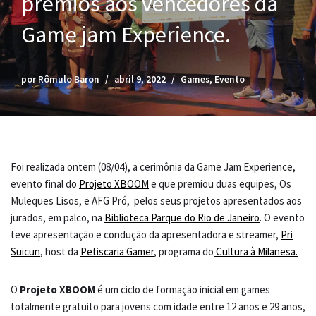
prêmios aos vencedores da
Game jam Experience.
por
Rômulo Baron
abril 9, 2022
Games
,
Evento
Foi realizada ontem (08/04), a cerimônia da Game Jam Experience,
evento final do
Projeto XBOOM
e que premiou duas equipes, Os
Muleques Lisos, e AFG Pró, pelos seus projetos apresentados aos
jurados, em palco, na
Biblioteca Parque do Rio de Janeiro
. O evento
teve apresentação e condução da apresentadora e streamer,
Pri
Suicun
, host da
Petiscaria Gamer
, programa do
Cultura à Milanesa.
O
Projeto XBOOM
é um ciclo de formação inicial em games
totalmente gratuito para jovens com idade entre 12 anos e 29 anos,