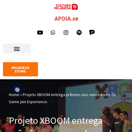
Pular
APOIA
.
se
para
o
conteúdo
AGENDA CULTURAL
IMPRENSA E GALERIA
MILANESA
STORE
Home
»
Projeto XBOOM entrega prêmios aos vencedores da
Game jam Experience.
Projeto XBOOM entrega