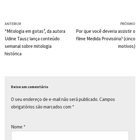
b
s
L
o
A
i
ANTERIOR
PRÓXIMO
o
p
n
“Mitologia em gotas”, da autora
Por que você deveria assistir o
k
p
k
Udine Tausz lança conteúdo
filme Medida Provisória? (cinco
semanal sobre mitologia
motivos)
histórica
Deixe um comentário
O seu endereço de e-mail não será publicado.
Campos
obrigatórios são marcados com
*
Nome
*