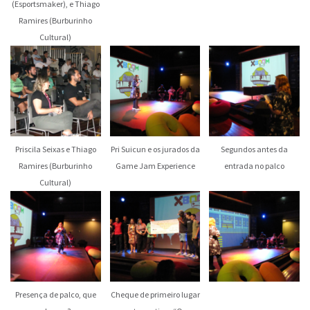
(Esportsmaker), e Thiago
Ramires (Burburinho
Cultural)
Priscila Seixas e Thiago
Pri Suicun e os jurados da
Segundos antes da
Ramires (Burburinho
Game Jam Experience
entrada no palco
Cultural)
Presença de palco, que
Cheque de primeiro lugar