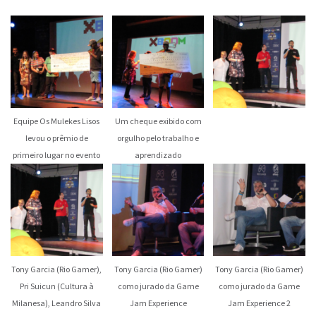
Equipe Os Mulekes Lisos
Um cheque exibido com
levou o prêmio de
orgulho pelo trabalho e
primeiro lugar no evento
aprendizado
Tony Garcia (Rio Gamer),
Tony Garcia (Rio Gamer)
Tony Garcia (Rio Gamer)
Pri Suicun (Cultura à
como jurado da Game
como jurado da Game
Milanesa), Leandro Silva
Jam Experience
Jam Experience 2