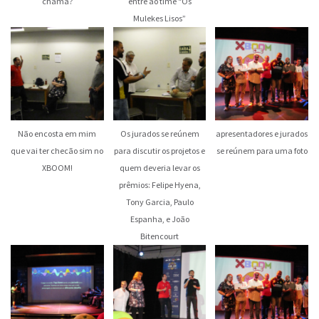
chama?
entre ao time “Os
Mulekes Lisos”
Não encosta em mim
Os jurados se reúnem
apresentadores e jurados
que vai ter checão sim no
para discutir os projetos e
se reúnem para uma foto
XBOOM!
quem deveria levar os
prêmios: Felipe Hyena,
Tony Garcia, Paulo
Espanha, e João
Bitencourt