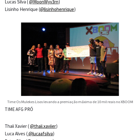
Lucas Silva (
@MoonWyv3rn
)
Lisinho Henrique (
@lisinhohenrique
)
Time Os Mulekes Lisos levando a premiação máxima de 10 mil reais no XBOOM
TIME AFG PRÓ
Thaii Xavier (
@thaii.xaviier
)
Luca Alves (
@lucaafsilva
)