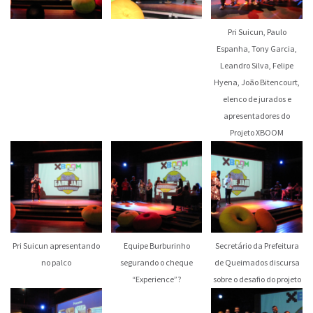
Pri Suicun, Paulo
Espanha, Tony Garcia,
Leandro Silva, Felipe
Hyena, João Bitencourt,
elenco de jurados e
apresentadores do
Projeto XBOOM
Pri Suicun apresentando
Equipe Burburinho
Secretário da Prefeitura
no palco
segurando o cheque
de Queimados discursa
“Experience”?
sobre o desafio do projeto