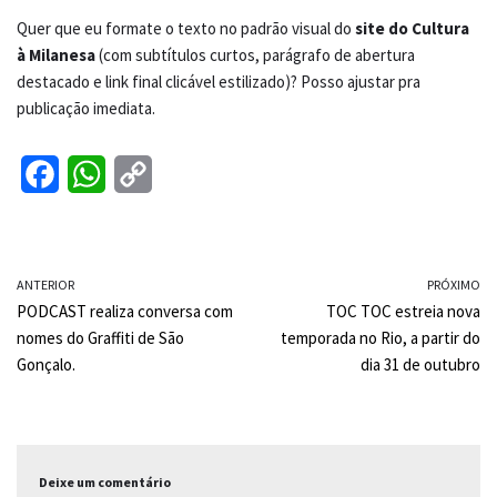
Quer que eu formate o texto no padrão visual do
site do Cultura
à Milanesa
(com subtítulos curtos, parágrafo de abertura
destacado e link final clicável estilizado)? Posso ajustar pra
publicação imediata.
F
W
C
a
h
o
c
a
p
ANTERIOR
e
t
y
PRÓXIMO
PODCAST realiza conversa com
TOC TOC estreia nova
b
s
L
nomes do Graffiti de São
temporada no Rio, a partir do
o
A
i
Gonçalo.
dia 31 de outubro
o
p
n
k
p
k
Deixe um comentário