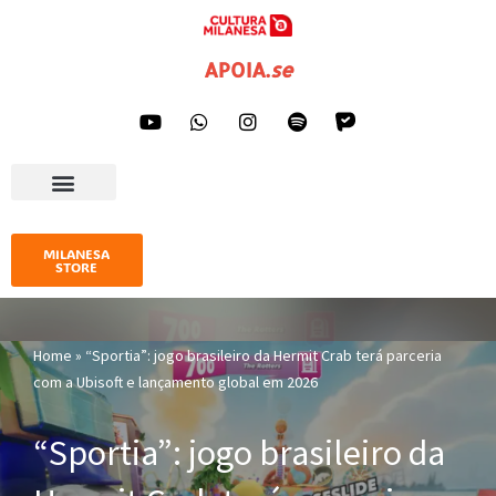
Pular
APOIA
.
se
para
o
conteúdo
AGENDA CULTURAL
IMPRENSA E GALERIA
MILANESA
STORE
Home
»
“Sportia”: jogo brasileiro da Hermit Crab terá parceria
com a Ubisoft e lançamento global em 2026
“Sportia”: jogo brasileiro da