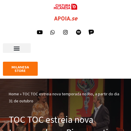
Pular
APOIA
.
se
para
o
conteúdo
AGENDA CULTURAL
IMPRENSA E GALERIA
MILANESA
STORE
Home
»
TOC TOC estreia nova temporada no Rio, a partir do dia
31 de outubro
TOC TOC estreia nova