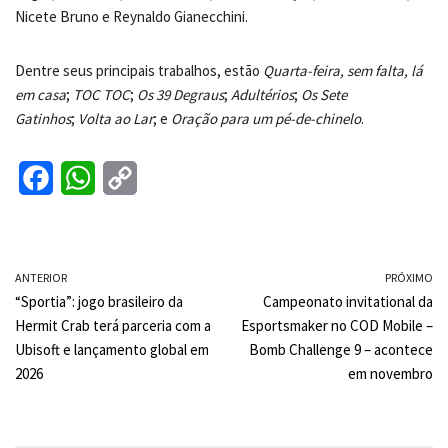
Nicete Bruno e Reynaldo Gianecchini.
Dentre seus principais trabalhos, estão
Quarta-feira, sem falta, lá
em casa
;
TOC TOC
;
Os 39 Degraus
;
Adultérios
;
Os Sete
Gatinhos
;
Volta ao Lar
; e
Oração para um pé-de-chinelo
.
F
W
C
a
h
o
c
a
p
ANTERIOR
e
t
y
PRÓXIMO
“Sportia”: jogo brasileiro da
Campeonato invitational da
b
s
L
Hermit Crab terá parceria com a
Esportsmaker no COD Mobile –
o
A
i
Ubisoft e lançamento global em
Bomb Challenge 9 – acontece
2026
em novembro
o
p
n
k
p
k