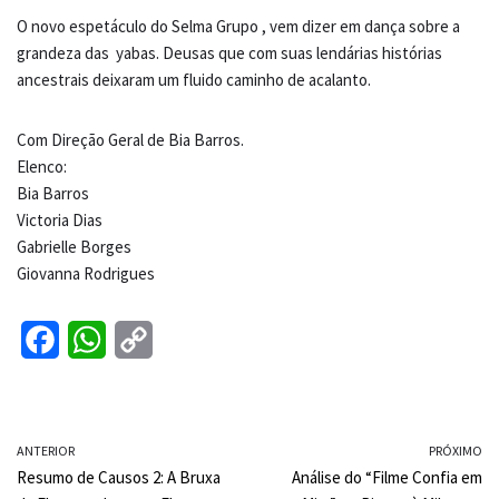
O novo espetáculo do Selma Grupo , vem dizer em dança sobre a
grandeza das yabas. Deusas que com suas lendárias histórias
ancestrais deixaram um fluido caminho de acalanto.
Com Direção Geral de Bia Barros.
Elenco:
Bia Barros
Victoria Dias
Gabrielle Borges
Giovanna Rodrigues
F
W
C
a
h
o
c
a
p
ANTERIOR
e
t
y
PRÓXIMO
Resumo de Causos 2: A Bruxa
Análise do “Filme Confia em
b
s
L