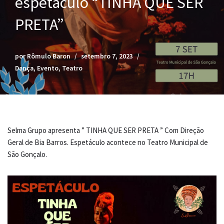
espetáculo “TINHA QUE SER
PRETA”
por
Rômulo Baron
setembro 7, 2023
Dança
,
Evento
,
Teatro
Selma Grupo apresenta ” TINHA QUE SER PRETA ” Com Direção
Geral de Bia Barros. Espetáculo acontece no Teatro Municipal de
São Gonçalo.