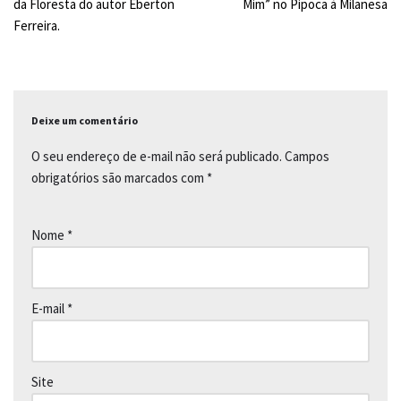
da Floresta do autor Eberton
Mim” no Pipoca à Milanesa
o
A
i
Ferreira.
o
p
n
k
p
k
Deixe um comentário
O seu endereço de e-mail não será publicado.
Campos
obrigatórios são marcados com
*
Nome
*
E-mail
*
Site